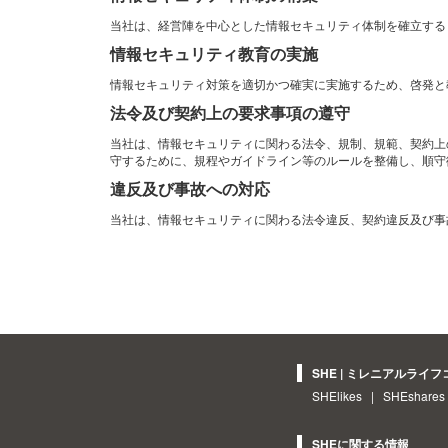
当社は、経営陣を中心とした情報セキュリティ体制を確立する
情報セキュリティ教育の実施
情報セキュリティ対策を適切かつ確実に実施するため、啓発と
法令及び契約上の要求事項の遵守
当社は、情報セキュリティに関わる法令、規制、規範、契約上
守するために、規程やガイドライン等のルールを整備し、順守
違反及び事故への対応
当社は、情報セキュリティに関わる法令違反、契約違反及び事
SHE | ミレニアルライ
SHElikes
|
SHEshares
SHEに関する情報