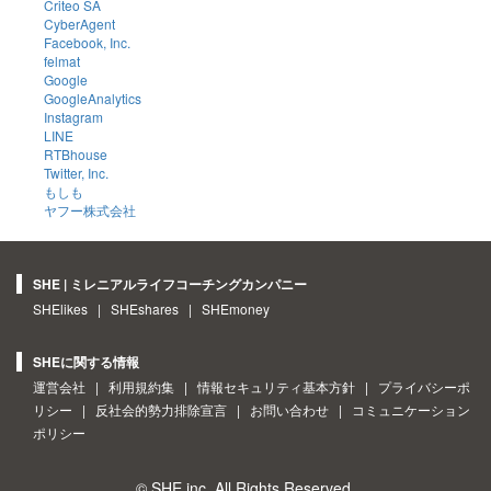
Criteo SA
CyberAgent
Facebook, Inc.
felmat
Google
GoogleAnalytics
Instagram
LINE
RTBhouse
Twitter, Inc.
もしも
ヤフー株式会社
SHE | ミレニアルライフコーチングカンパニー
SHElikes
|
SHEshares
|
SHEmoney
SHEに関する情報
運営会社
|
利用規約集
|
情報セキュリティ基本方針
|
プライバシーポ
リシー
|
反社会的勢力排除宣言
|
お問い合わせ
|
コミュニケーション
ポリシー
© SHE inc. All Rights Reserved.